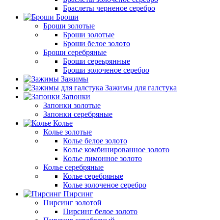
Браслеты черненое серебро
Броши
Броши золотые
Броши золотые
Броши белое золото
Броши серебряные
Броши сереьрянные
Броши золоченое серебро
Зажимы
Зажимы для галстука
Запонки
Запонки золотые
Запонки серебряные
Колье
Колье золотые
Колье белое золото
Колье комбинированное золото
Колье лимонное золото
Колье серебряные
Колье серебряные
Колье золоченое серебро
Пирсинг
Пирсинг золотой
Пирсинг белое золото