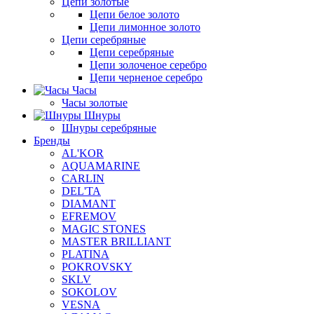
Цепи золотые
Цепи белое золото
Цепи лимонное золото
Цепи серебряные
Цепи серебряные
Цепи золоченое серебро
Цепи черненое серебро
Часы
Часы золотые
Шнуры
Шнуры серебряные
Бренды
AL'KOR
AQUAMARINE
CARLIN
DEL'TA
DIAMANT
EFREMOV
MAGIC STONES
MASTER BRILLIANT
PLATINA
POKROVSKY
SKLV
SOKOLOV
VESNA