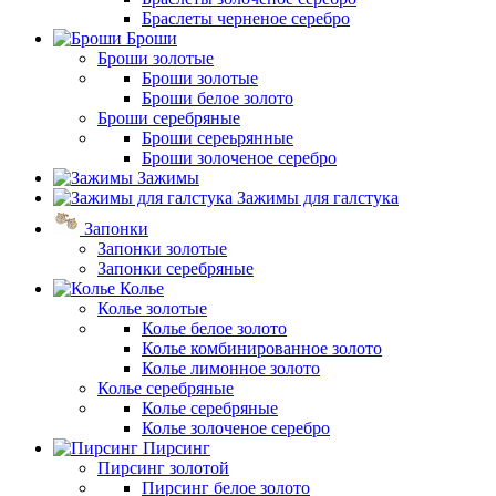
Браслеты черненое серебро
Броши
Броши золотые
Броши золотые
Броши белое золото
Броши серебряные
Броши сереьрянные
Броши золоченое серебро
Зажимы
Зажимы для галстука
Запонки
Запонки золотые
Запонки серебряные
Колье
Колье золотые
Колье белое золото
Колье комбинированное золото
Колье лимонное золото
Колье серебряные
Колье серебряные
Колье золоченое серебро
Пирсинг
Пирсинг золотой
Пирсинг белое золото