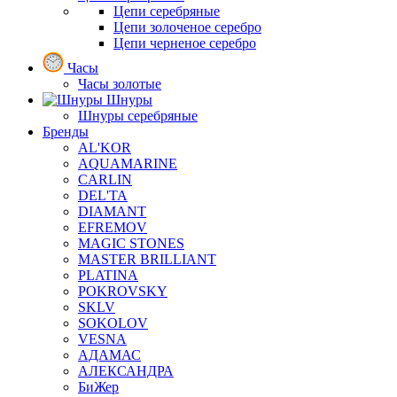
Цепи серебряные
Цепи золоченое серебро
Цепи черненое серебро
Часы
Часы золотые
Шнуры
Шнуры серебряные
Бренды
AL'KOR
AQUAMARINE
CARLIN
DEL'TA
DIAMANT
EFREMOV
MAGIC STONES
MASTER BRILLIANT
PLATINA
POKROVSKY
SKLV
SOKOLOV
VESNA
АДАМАС
АЛЕКСАНДРА
БиЖер