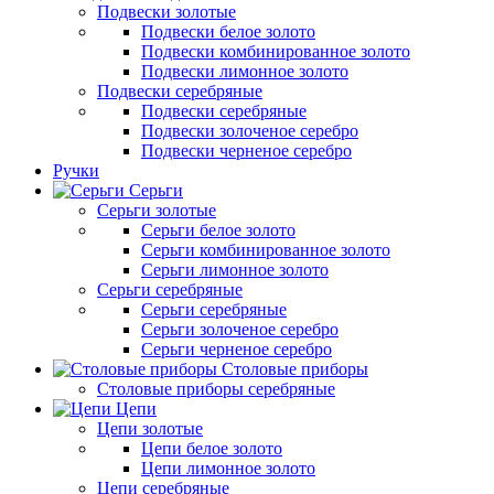
Подвески золотые
Подвески белое золото
Подвески комбинированное золото
Подвески лимонное золото
Подвески серебряные
Подвески серебряные
Подвески золоченое серебро
Подвески черненое серебро
Ручки
Серьги
Серьги золотые
Серьги белое золото
Серьги комбинированное золото
Серьги лимонное золото
Серьги серебряные
Серьги серебряные
Серьги золоченое серебро
Серьги черненое серебро
Столовые приборы
Столовые приборы серебряные
Цепи
Цепи золотые
Цепи белое золото
Цепи лимонное золото
Цепи серебряные