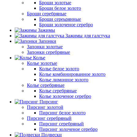
Броши золотые
Броши белое золото
Броши серебряные
Броши сереьрянные
Броши золоченое серебро
Зажимы
Зажимы для галстука
Запонки
Запонки золотые
Запонки серебряные
Колье
Колье золотые
Колье белое золото
Колье комбинированное золото
Колье лимонное золото
Колье серебряные
Колье серебряные
Колье золоченое серебро
Пирсинг
Пирсинг золотой
Пирсинг белое золото
Пирсинг серебряный
Пирсинг серебряный
Пирсинг золоченое серебро
Подвески