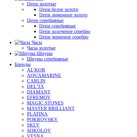
Цепи золотые
Цепи белое золото
Цепи лимонное золото
Цепи серебряные
Цепи серебряные
Цепи золоченое серебро
Цепи черненое серебро
Часы
Часы золотые
Шнуры
Шнуры серебряные
Бренды
AL'KOR
AQUAMARINE
CARLIN
DEL'TA
DIAMANT
EFREMOV
MAGIC STONES
MASTER BRILLIANT
PLATINA
POKROVSKY
SKLV
SOKOLOV
VESNA