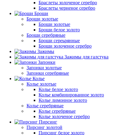
Браслеты золоченое серебро
Браслеты черненое серебро
Броши
Броши золотые
Броши золотые
Броши белое золото
Броши серебряные
Броши сереьрянные
Броши золоченое серебро
Зажимы
Зажимы для галстука
Запонки
Запонки золотые
Запонки серебряные
Колье
Колье золотые
Колье белое золото
Колье комбинированное золото
Колье лимонное золото
Колье серебряные
Колье серебряные
Колье золоченое серебро
Пирсинг
Пирсинг золотой
Пирсинг белое золото