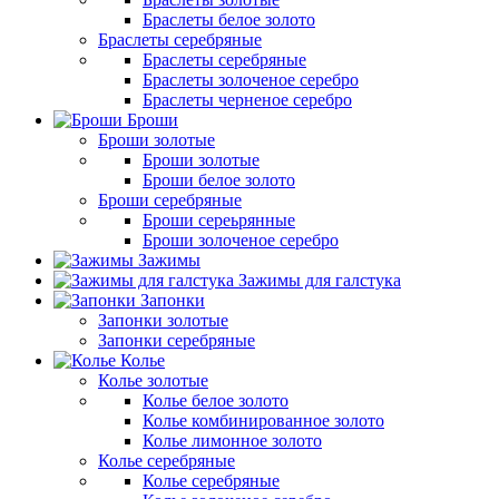
Браслеты белое золото
Браслеты серебряные
Браслеты cеребряные
Браслеты золоченое серебро
Браслеты черненое серебро
Броши
Броши золотые
Броши золотые
Броши белое золото
Броши серебряные
Броши сереьрянные
Броши золоченое серебро
Зажимы
Зажимы для галстука
Запонки
Запонки золотые
Запонки серебряные
Колье
Колье золотые
Колье белое золото
Колье комбинированное золото
Колье лимонное золото
Колье серебряные
Колье серебряные