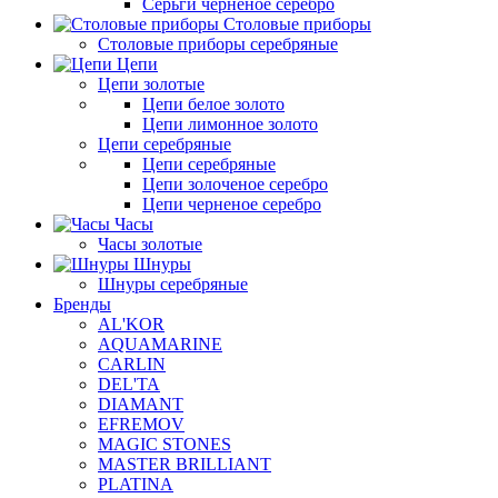
Серьги черненое серебро
Столовые приборы
Столовые приборы серебряные
Цепи
Цепи золотые
Цепи белое золото
Цепи лимонное золото
Цепи серебряные
Цепи серебряные
Цепи золоченое серебро
Цепи черненое серебро
Часы
Часы золотые
Шнуры
Шнуры серебряные
Бренды
AL'KOR
AQUAMARINE
CARLIN
DEL'TA
DIAMANT
EFREMOV
MAGIC STONES
MASTER BRILLIANT
PLATINA