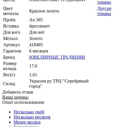
товары
Цвет
Другие
Красное золото
металла
товары
Проба
Au 585
Вставка
бриллиант
Для кого
Для неё
Металл
Золото
Артикул
418485
Гарантия
6 месяцев
Бренд
ЮВЕЛИРНЫЕ ТРАДИЦИИ
Размер
17.0
кольца
Вес(г)
1.61
Украсим ру ТРЦ "Серебряный
Склад
город"
Добавить отзыв
Ваша оценка:
Опыт использования:
Несколько дней
Несколько месяцев
Менее месяца