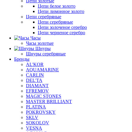
Цепи золотые
Цепи белое золото
Цепи лимонное золото
Цепи серебряные
Цепи серебряные
Цепи золоченое серебро
Цепи черненое серебро
Часы
Часы золотые
Шнуры
Шнуры серебряные
Бренды
AL'KOR
AQUAMARINE
CARLIN
DEL'TA
DIAMANT
EFREMOV
MAGIC STONES
MASTER BRILLIANT
PLATINA
POKROVSKY
SKLV
SOKOLOV
VESNA