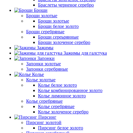
Браслеты черненое серебро
Броши
Броши золотые
Броши золотые
Броши белое золото
Броши серебряные
Броши сереьрянные
Броши золоченое серебро
Зажимы
Зажимы для галстука
Запонки
Запонки золотые
Запонки серебряные
Колье
Колье золотые
Колье белое золото
Колье комбинированное золото
Колье лимонное золото
Колье серебряные
Колье серебряные
Колье золоченое серебро
Пирсинг
Пирсинг золотой
Пирсинг белое золото