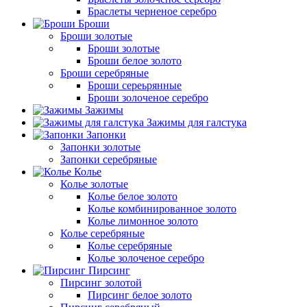
Браслеты черненое серебро
Броши
Броши золотые
Броши золотые
Броши белое золото
Броши серебряные
Броши сереьрянные
Броши золоченое серебро
Зажимы
Зажимы для галстука
Запонки
Запонки золотые
Запонки серебряные
Колье
Колье золотые
Колье белое золото
Колье комбинированное золото
Колье лимонное золото
Колье серебряные
Колье серебряные
Колье золоченое серебро
Пирсинг
Пирсинг золотой
Пирсинг белое золото