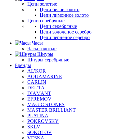
Цепи золотые
Цепи белое золото
Цепи лимонное золото
Цепи серебряные
Цепи серебряные
Цепи золоченое серебро
Цепи черненое серебро
Часы
Часы золотые
Шнуры
Шнуры серебряные
Бренды
AL'KOR
AQUAMARINE
CARLIN
DEL'TA
DIAMANT
EFREMOV
MAGIC STONES
MASTER BRILLIANT
PLATINA
POKROVSKY
SKLV
SOKOLOV
VESNA