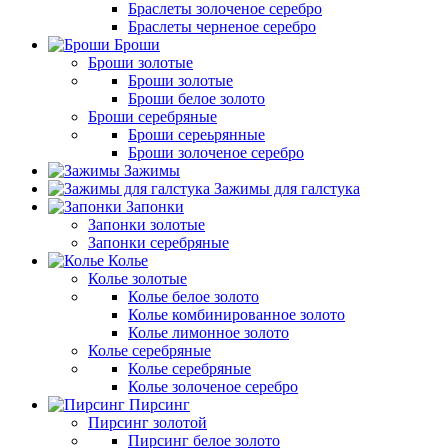
Браслеты золоченое серебро
Браслеты черненое серебро
Броши
Броши золотые
Броши золотые
Броши белое золото
Броши серебряные
Броши сереьрянные
Броши золоченое серебро
Зажимы
Зажимы для галстука
Запонки
Запонки золотые
Запонки серебряные
Колье
Колье золотые
Колье белое золото
Колье комбинированное золото
Колье лимонное золото
Колье серебряные
Колье серебряные
Колье золоченое серебро
Пирсинг
Пирсинг золотой
Пирсинг белое золото