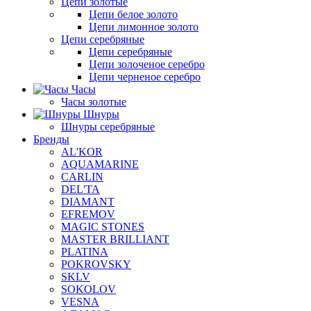
Цепи золотые
Цепи белое золото
Цепи лимонное золото
Цепи серебряные
Цепи серебряные
Цепи золоченое серебро
Цепи черненое серебро
Часы
Часы золотые
Шнуры
Шнуры серебряные
Бренды
AL'KOR
AQUAMARINE
CARLIN
DEL'TA
DIAMANT
EFREMOV
MAGIC STONES
MASTER BRILLIANT
PLATINA
POKROVSKY
SKLV
SOKOLOV
VESNA