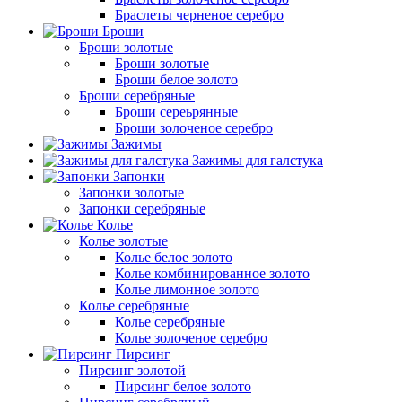
Браслеты черненое серебро
Броши
Броши золотые
Броши золотые
Броши белое золото
Броши серебряные
Броши сереьрянные
Броши золоченое серебро
Зажимы
Зажимы для галстука
Запонки
Запонки золотые
Запонки серебряные
Колье
Колье золотые
Колье белое золото
Колье комбинированное золото
Колье лимонное золото
Колье серебряные
Колье серебряные
Колье золоченое серебро
Пирсинг
Пирсинг золотой
Пирсинг белое золото