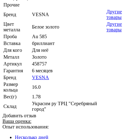
Прочие
Другие
Бренд
VESNA
товары
Цвет
Другие
Белое золото
металла
товары
Проба
Au 585
Вставка
бриллиант
Для кого
Для неё
Металл
Золото
Артикул
458757
Гарантия
6 месяцев
Бренд
VESNA
Размер
16.0
кольца
Вес(г)
1.78
Украсим ру ТРЦ "Серебряный
Склад
город"
Добавить отзыв
Ваша оценка:
Опыт использования:
Несколько дней