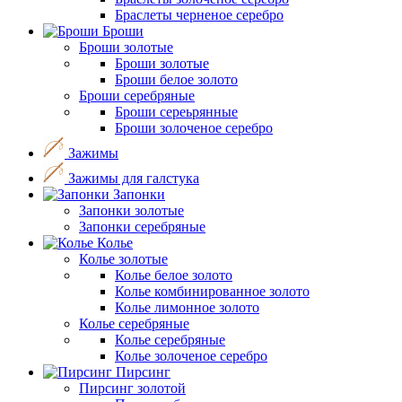
Браслеты черненое серебро
Броши
Броши золотые
Броши золотые
Броши белое золото
Броши серебряные
Броши сереьрянные
Броши золоченое серебро
Зажимы
Зажимы для галстука
Запонки
Запонки золотые
Запонки серебряные
Колье
Колье золотые
Колье белое золото
Колье комбинированное золото
Колье лимонное золото
Колье серебряные
Колье серебряные
Колье золоченое серебро
Пирсинг
Пирсинг золотой