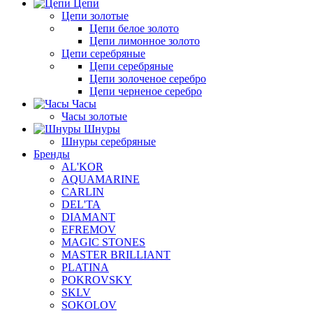
Цепи
Цепи золотые
Цепи белое золото
Цепи лимонное золото
Цепи серебряные
Цепи серебряные
Цепи золоченое серебро
Цепи черненое серебро
Часы
Часы золотые
Шнуры
Шнуры серебряные
Бренды
AL'KOR
AQUAMARINE
CARLIN
DEL'TA
DIAMANT
EFREMOV
MAGIC STONES
MASTER BRILLIANT
PLATINA
POKROVSKY
SKLV
SOKOLOV