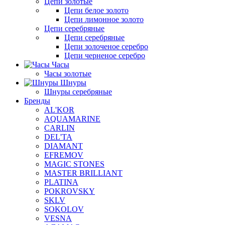
Цепи золотые
Цепи белое золото
Цепи лимонное золото
Цепи серебряные
Цепи серебряные
Цепи золоченое серебро
Цепи черненое серебро
Часы
Часы золотые
Шнуры
Шнуры серебряные
Бренды
AL'KOR
AQUAMARINE
CARLIN
DEL'TA
DIAMANT
EFREMOV
MAGIC STONES
MASTER BRILLIANT
PLATINA
POKROVSKY
SKLV
SOKOLOV
VESNA