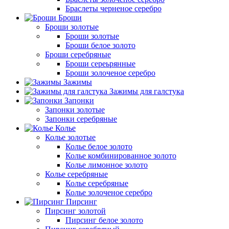
Браслеты черненое серебро
Броши
Броши золотые
Броши золотые
Броши белое золото
Броши серебряные
Броши сереьрянные
Броши золоченое серебро
Зажимы
Зажимы для галстука
Запонки
Запонки золотые
Запонки серебряные
Колье
Колье золотые
Колье белое золото
Колье комбинированное золото
Колье лимонное золото
Колье серебряные
Колье серебряные
Колье золоченое серебро
Пирсинг
Пирсинг золотой
Пирсинг белое золото