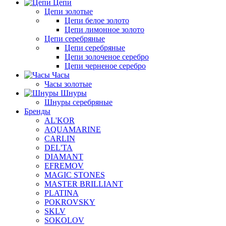
Цепи
Цепи золотые
Цепи белое золото
Цепи лимонное золото
Цепи серебряные
Цепи серебряные
Цепи золоченое серебро
Цепи черненое серебро
Часы
Часы золотые
Шнуры
Шнуры серебряные
Бренды
AL'KOR
AQUAMARINE
CARLIN
DEL'TA
DIAMANT
EFREMOV
MAGIC STONES
MASTER BRILLIANT
PLATINA
POKROVSKY
SKLV
SOKOLOV