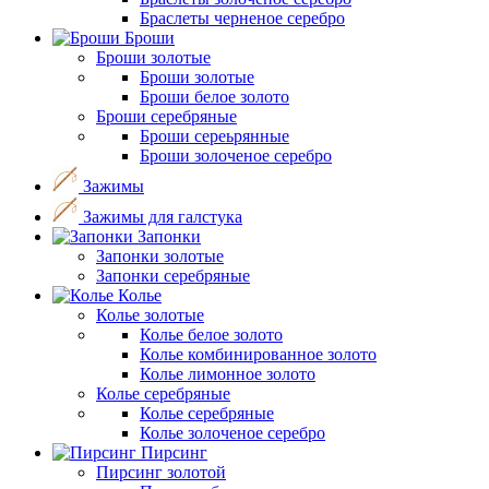
Браслеты черненое серебро
Броши
Броши золотые
Броши золотые
Броши белое золото
Броши серебряные
Броши сереьрянные
Броши золоченое серебро
Зажимы
Зажимы для галстука
Запонки
Запонки золотые
Запонки серебряные
Колье
Колье золотые
Колье белое золото
Колье комбинированное золото
Колье лимонное золото
Колье серебряные
Колье серебряные
Колье золоченое серебро
Пирсинг
Пирсинг золотой