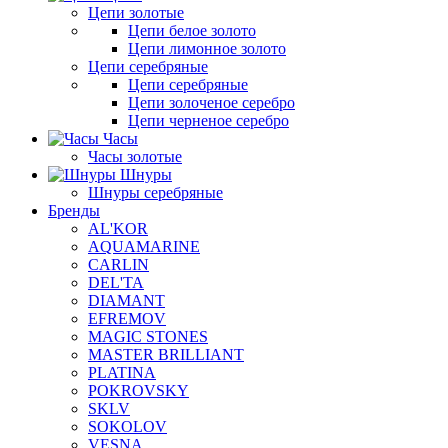
Цепи золотые
Цепи белое золото
Цепи лимонное золото
Цепи серебряные
Цепи серебряные
Цепи золоченое серебро
Цепи черненое серебро
Часы
Часы золотые
Шнуры
Шнуры серебряные
Бренды
AL'KOR
AQUAMARINE
CARLIN
DEL'TA
DIAMANT
EFREMOV
MAGIC STONES
MASTER BRILLIANT
PLATINA
POKROVSKY
SKLV
SOKOLOV
VESNA