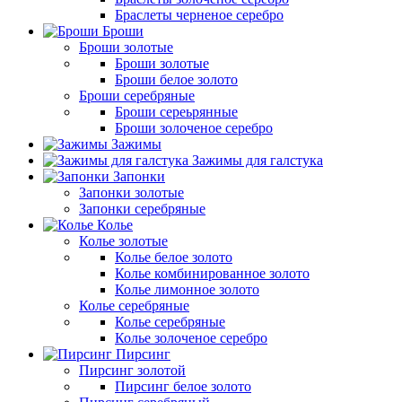
Браслеты черненое серебро
Броши
Броши золотые
Броши золотые
Броши белое золото
Броши серебряные
Броши сереьрянные
Броши золоченое серебро
Зажимы
Зажимы для галстука
Запонки
Запонки золотые
Запонки серебряные
Колье
Колье золотые
Колье белое золото
Колье комбинированное золото
Колье лимонное золото
Колье серебряные
Колье серебряные
Колье золоченое серебро
Пирсинг
Пирсинг золотой
Пирсинг белое золото