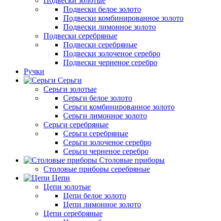
Подвески золотые
Подвески белое золото
Подвески комбинированное золото
Подвески лимонное золото
Подвески серебряные
Подвески серебряные
Подвески золоченое серебро
Подвески черненое серебро
Ручки
Серьги
Серьги золотые
Серьги белое золото
Серьги комбинированное золото
Серьги лимонное золото
Серьги серебряные
Серьги серебряные
Серьги золоченое серебро
Серьги черненое серебро
Столовые приборы
Столовые приборы серебряные
Цепи
Цепи золотые
Цепи белое золото
Цепи лимонное золото
Цепи серебряные