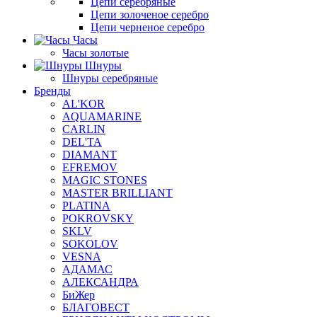
Цепи серебряные
Цепи золоченое серебро
Цепи черненое серебро
Часы
Часы золотые
Шнуры
Шнуры серебряные
Бренды
AL'KOR
AQUAMARINE
CARLIN
DEL'TA
DIAMANT
EFREMOV
MAGIC STONES
MASTER BRILLIANT
PLATINA
POKROVSKY
SKLV
SOKOLOV
VESNA
АДАМАС
АЛЕКСАНДРА
БиЖер
БЛАГОВЕСТ