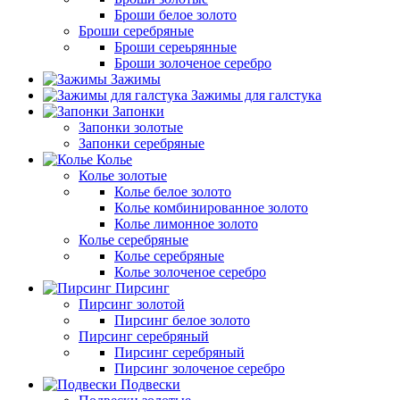
Броши белое золото
Броши серебряные
Броши сереьрянные
Броши золоченое серебро
Зажимы
Зажимы для галстука
Запонки
Запонки золотые
Запонки серебряные
Колье
Колье золотые
Колье белое золото
Колье комбинированное золото
Колье лимонное золото
Колье серебряные
Колье серебряные
Колье золоченое серебро
Пирсинг
Пирсинг золотой
Пирсинг белое золото
Пирсинг серебряный
Пирсинг серебряный
Пирсинг золоченое серебро
Подвески