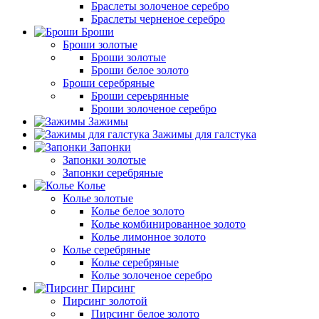
Браслеты золоченое серебро
Браслеты черненое серебро
Броши
Броши золотые
Броши золотые
Броши белое золото
Броши серебряные
Броши сереьрянные
Броши золоченое серебро
Зажимы
Зажимы для галстука
Запонки
Запонки золотые
Запонки серебряные
Колье
Колье золотые
Колье белое золото
Колье комбинированное золото
Колье лимонное золото
Колье серебряные
Колье серебряные
Колье золоченое серебро
Пирсинг
Пирсинг золотой
Пирсинг белое золото