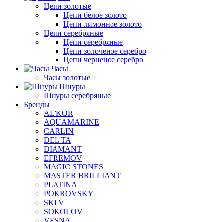
Цепи золотые
Цепи белое золото
Цепи лимонное золото
Цепи серебряные
Цепи серебряные
Цепи золоченое серебро
Цепи черненое серебро
Часы
Часы золотые
Шнуры
Шнуры серебряные
Бренды
AL'KOR
AQUAMARINE
CARLIN
DEL'TA
DIAMANT
EFREMOV
MAGIC STONES
MASTER BRILLIANT
PLATINA
POKROVSKY
SKLV
SOKOLOV
VESNA