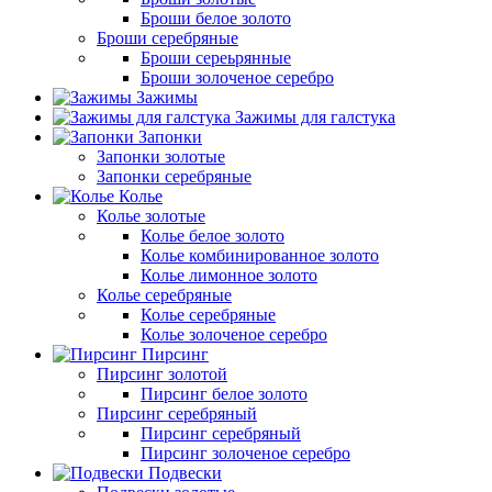
Броши белое золото
Броши серебряные
Броши сереьрянные
Броши золоченое серебро
Зажимы
Зажимы для галстука
Запонки
Запонки золотые
Запонки серебряные
Колье
Колье золотые
Колье белое золото
Колье комбинированное золото
Колье лимонное золото
Колье серебряные
Колье серебряные
Колье золоченое серебро
Пирсинг
Пирсинг золотой
Пирсинг белое золото
Пирсинг серебряный
Пирсинг серебряный
Пирсинг золоченое серебро
Подвески