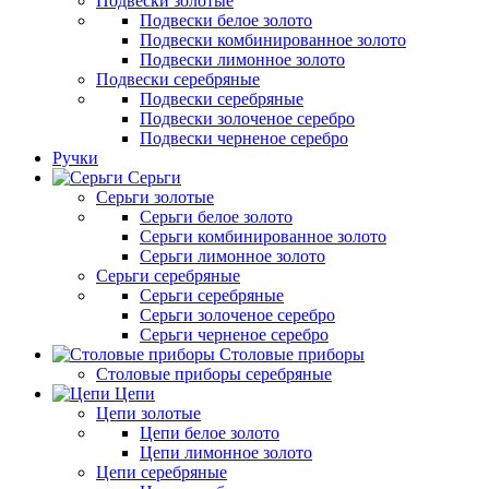
Подвески золотые
Подвески белое золото
Подвески комбинированное золото
Подвески лимонное золото
Подвески серебряные
Подвески серебряные
Подвески золоченое серебро
Подвески черненое серебро
Ручки
Серьги
Серьги золотые
Серьги белое золото
Серьги комбинированное золото
Серьги лимонное золото
Серьги серебряные
Серьги серебряные
Серьги золоченое серебро
Серьги черненое серебро
Столовые приборы
Столовые приборы серебряные
Цепи
Цепи золотые
Цепи белое золото
Цепи лимонное золото
Цепи серебряные