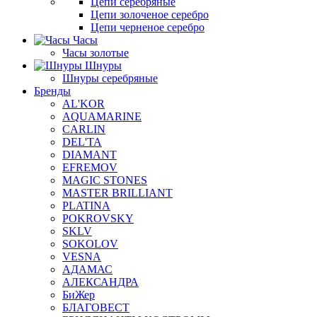
Цепи серебряные
Цепи золоченое серебро
Цепи черненое серебро
Часы
Часы золотые
Шнуры
Шнуры серебряные
Бренды
AL'KOR
AQUAMARINE
CARLIN
DEL'TA
DIAMANT
EFREMOV
MAGIC STONES
MASTER BRILLIANT
PLATINA
POKROVSKY
SKLV
SOKOLOV
VESNA
АДАМАС
АЛЕКСАНДРА
БиЖер
БЛАГОВЕСТ