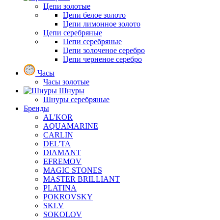
Цепи золотые
Цепи белое золото
Цепи лимонное золото
Цепи серебряные
Цепи серебряные
Цепи золоченое серебро
Цепи черненое серебро
Часы
Часы золотые
Шнуры
Шнуры серебряные
Бренды
AL'KOR
AQUAMARINE
CARLIN
DEL'TA
DIAMANT
EFREMOV
MAGIC STONES
MASTER BRILLIANT
PLATINA
POKROVSKY
SKLV
SOKOLOV