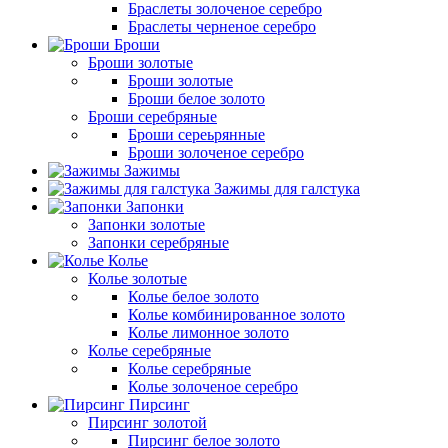
Браслеты золоченое серебро
Браслеты черненое серебро
Броши
Броши золотые
Броши золотые
Броши белое золото
Броши серебряные
Броши сереьрянные
Броши золоченое серебро
Зажимы
Зажимы для галстука
Запонки
Запонки золотые
Запонки серебряные
Колье
Колье золотые
Колье белое золото
Колье комбинированное золото
Колье лимонное золото
Колье серебряные
Колье серебряные
Колье золоченое серебро
Пирсинг
Пирсинг золотой
Пирсинг белое золото