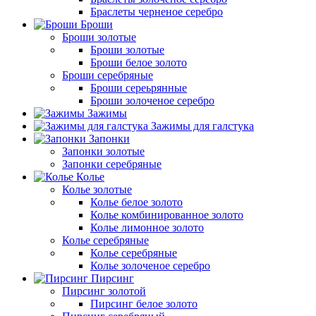
Браслеты черненое серебро
Броши
Броши золотые
Броши золотые
Броши белое золото
Броши серебряные
Броши сереьрянные
Броши золоченое серебро
Зажимы
Зажимы для галстука
Запонки
Запонки золотые
Запонки серебряные
Колье
Колье золотые
Колье белое золото
Колье комбинированное золото
Колье лимонное золото
Колье серебряные
Колье серебряные
Колье золоченое серебро
Пирсинг
Пирсинг золотой
Пирсинг белое золото