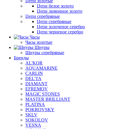
Цепи золотые
Цепи белое золото
Цепи лимонное золото
Цепи серебряные
Цепи серебряные
Цепи золоченое серебро
Цепи черненое серебро
Часы
Часы золотые
Шнуры
Шнуры серебряные
Бренды
AL'KOR
AQUAMARINE
CARLIN
DEL'TA
DIAMANT
EFREMOV
MAGIC STONES
MASTER BRILLIANT
PLATINA
POKROVSKY
SKLV
SOKOLOV
VESNA