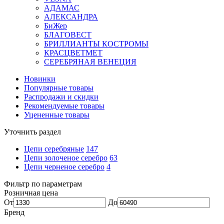
АДАМАС
АЛЕКСАНДРА
БиЖер
БЛАГОВЕСТ
БРИЛЛИАНТЫ КОСТРОМЫ
КРАСЦВЕТМЕТ
СЕРЕБРЯНАЯ ВЕНЕЦИЯ
Новинки
Популярные товары
Распродажи и скидки
Рекомендуемые товары
Уцененные товары
Уточнить раздел
Цепи серебряные
147
Цепи золоченое серебро
63
Цепи черненое серебро
4
Фильтр по параметрам
Розничная цена
От
До
Бренд