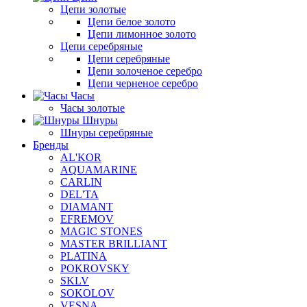
Цепи золотые
Цепи белое золото
Цепи лимонное золото
Цепи серебряные
Цепи серебряные
Цепи золоченое серебро
Цепи черненое серебро
Часы
Часы золотые
Шнуры
Шнуры серебряные
Бренды
AL'KOR
AQUAMARINE
CARLIN
DEL'TA
DIAMANT
EFREMOV
MAGIC STONES
MASTER BRILLIANT
PLATINA
POKROVSKY
SKLV
SOKOLOV
VESNA