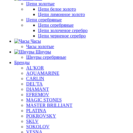
Цепи золотые
Цепи белое золото
Цепи лимонное золото
Цепи серебряные
Цепи серебряные
Цепи золоченое серебро
Цепи черненое серебро
Часы
Часы золотые
Шнуры
Шнуры серебряные
Бренды
AL'KOR
AQUAMARINE
CARLIN
DEL'TA
DIAMANT
EFREMOV
MAGIC STONES
MASTER BRILLIANT
PLATINA
POKROVSKY
SKLV
SOKOLOV
VESNA