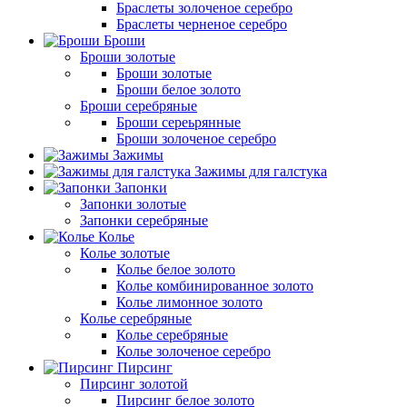
Браслеты золоченое серебро
Браслеты черненое серебро
Броши
Броши золотые
Броши золотые
Броши белое золото
Броши серебряные
Броши сереьрянные
Броши золоченое серебро
Зажимы
Зажимы для галстука
Запонки
Запонки золотые
Запонки серебряные
Колье
Колье золотые
Колье белое золото
Колье комбинированное золото
Колье лимонное золото
Колье серебряные
Колье серебряные
Колье золоченое серебро
Пирсинг
Пирсинг золотой
Пирсинг белое золото