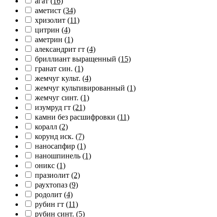
агат
(16)
аметист
(34)
хризолит
(11)
цитрин
(4)
аметрин
(1)
александрит гт
(4)
бриллиант выращенный
(15)
гранат син.
(1)
жемчуг культ.
(4)
жемчуг культивированный
(1)
жемчуг синт.
(1)
изумруд гт
(21)
камни без расшифровки
(11)
коралл
(2)
корунд иск.
(7)
наносапфир
(1)
наношпинель
(1)
оникс
(1)
празиолит
(2)
раухтопаз
(9)
родолит
(4)
рубин гт
(11)
рубин синт.
(5)