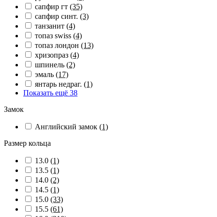
сапфир гт
(35)
сапфир синт.
(3)
танзанит
(4)
топаз swiss
(4)
топаз лондон
(13)
хризопраз
(4)
шпинель
(2)
эмаль
(17)
янтарь недраг.
(1)
Показать ещё 38
Замок
Английский замок
(1)
Размер кольца
13.0
(1)
13.5
(1)
14.0
(2)
14.5
(1)
15.0
(33)
15.5
(61)