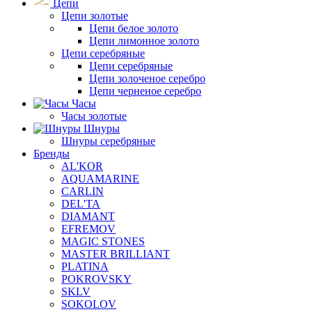
Цепи
Цепи золотые
Цепи белое золото
Цепи лимонное золото
Цепи серебряные
Цепи серебряные
Цепи золоченое серебро
Цепи черненое серебро
Часы
Часы золотые
Шнуры
Шнуры серебряные
Бренды
AL'KOR
AQUAMARINE
CARLIN
DEL'TA
DIAMANT
EFREMOV
MAGIC STONES
MASTER BRILLIANT
PLATINA
POKROVSKY
SKLV
SOKOLOV