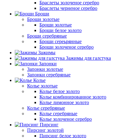
Браслеты золоченое серебро
Браслеты черненое серебро
Броши
Броши золотые
Броши золотые
Броши белое золото
Броши серебряные
Броши сереьрянные
Броши золоченое серебро
Зажимы
Зажимы для галстука
Запонки
Запонки золотые
Запонки серебряные
Колье
Колье золотые
Колье белое золото
Колье комбинированное золото
Колье лимонное золото
Колье серебряные
Колье серебряные
Колье золоченое серебро
Пирсинг
Пирсинг золотой
Пирсинг белое золото