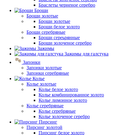
Браслеты черненое серебро
Броши
Броши золотые
Броши золотые
Броши белое золото
Броши серебряные
Броши сереьрянные
Броши золоченое серебро
Зажимы
Зажимы для галстука
Запонки
Запонки золотые
Запонки серебряные
Колье
Колье золотые
Колье белое золото
Колье комбинированное золото
Колье лимонное золото
Колье серебряные
Колье серебряные
Колье золоченое серебро
Пирсинг
Пирсинг золотой
Пирсинг белое золото