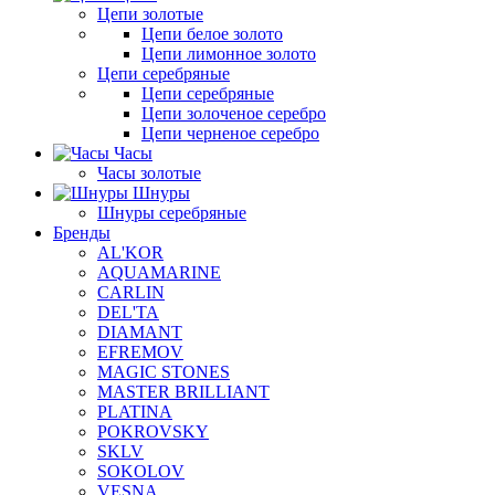
Цепи золотые
Цепи белое золото
Цепи лимонное золото
Цепи серебряные
Цепи серебряные
Цепи золоченое серебро
Цепи черненое серебро
Часы
Часы золотые
Шнуры
Шнуры серебряные
Бренды
AL'KOR
AQUAMARINE
CARLIN
DEL'TA
DIAMANT
EFREMOV
MAGIC STONES
MASTER BRILLIANT
PLATINA
POKROVSKY
SKLV
SOKOLOV
VESNA