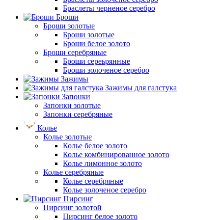
Браслеты черненое серебро
Броши
Броши золотые
Броши золотые
Броши белое золото
Броши серебряные
Броши сереьрянные
Броши золоченое серебро
Зажимы
Зажимы для галстука
Запонки
Запонки золотые
Запонки серебряные
Колье
Колье золотые
Колье белое золото
Колье комбинированное золото
Колье лимонное золото
Колье серебряные
Колье серебряные
Колье золоченое серебро
Пирсинг
Пирсинг золотой
Пирсинг белое золото