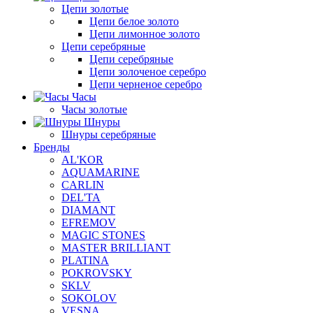
Цепи золотые
Цепи белое золото
Цепи лимонное золото
Цепи серебряные
Цепи серебряные
Цепи золоченое серебро
Цепи черненое серебро
Часы
Часы золотые
Шнуры
Шнуры серебряные
Бренды
AL'KOR
AQUAMARINE
CARLIN
DEL'TA
DIAMANT
EFREMOV
MAGIC STONES
MASTER BRILLIANT
PLATINA
POKROVSKY
SKLV
SOKOLOV
VESNA