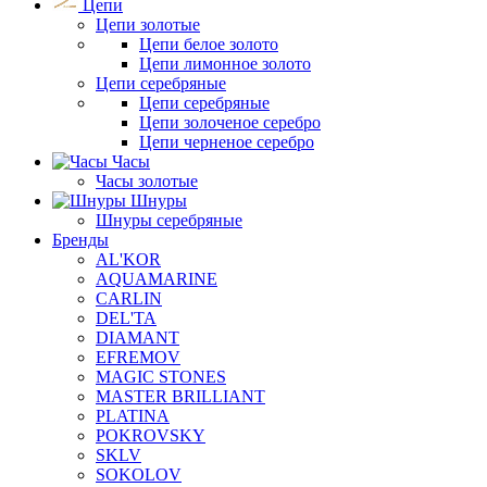
Цепи
Цепи золотые
Цепи белое золото
Цепи лимонное золото
Цепи серебряные
Цепи серебряные
Цепи золоченое серебро
Цепи черненое серебро
Часы
Часы золотые
Шнуры
Шнуры серебряные
Бренды
AL'KOR
AQUAMARINE
CARLIN
DEL'TA
DIAMANT
EFREMOV
MAGIC STONES
MASTER BRILLIANT
PLATINA
POKROVSKY
SKLV
SOKOLOV