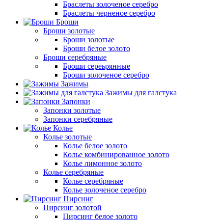
Браслеты золоченое серебро
Браслеты черненое серебро
Броши
Броши золотые
Броши золотые
Броши белое золото
Броши серебряные
Броши сереьрянные
Броши золоченое серебро
Зажимы
Зажимы для галстука
Запонки
Запонки золотые
Запонки серебряные
Колье
Колье золотые
Колье белое золото
Колье комбинированное золото
Колье лимонное золото
Колье серебряные
Колье серебряные
Колье золоченое серебро
Пирсинг
Пирсинг золотой
Пирсинг белое золото