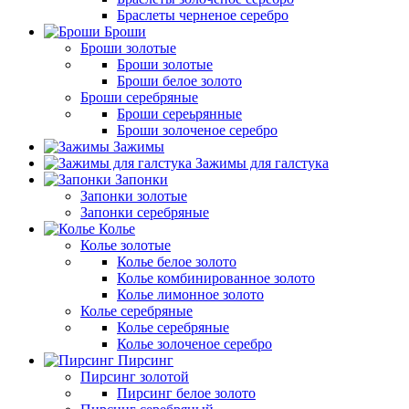
Браслеты черненое серебро
Броши
Броши золотые
Броши золотые
Броши белое золото
Броши серебряные
Броши сереьрянные
Броши золоченое серебро
Зажимы
Зажимы для галстука
Запонки
Запонки золотые
Запонки серебряные
Колье
Колье золотые
Колье белое золото
Колье комбинированное золото
Колье лимонное золото
Колье серебряные
Колье серебряные
Колье золоченое серебро
Пирсинг
Пирсинг золотой
Пирсинг белое золото