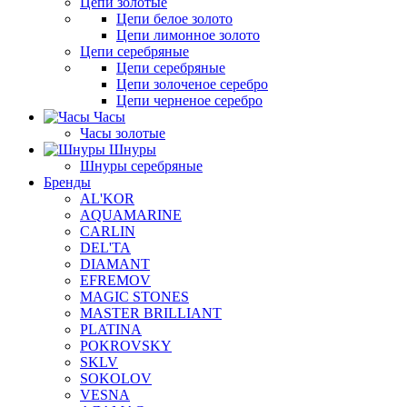
Цепи золотые
Цепи белое золото
Цепи лимонное золото
Цепи серебряные
Цепи серебряные
Цепи золоченое серебро
Цепи черненое серебро
Часы
Часы золотые
Шнуры
Шнуры серебряные
Бренды
AL'KOR
AQUAMARINE
CARLIN
DEL'TA
DIAMANT
EFREMOV
MAGIC STONES
MASTER BRILLIANT
PLATINA
POKROVSKY
SKLV
SOKOLOV
VESNA