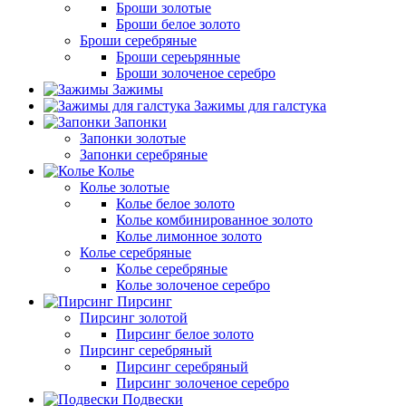
Броши золотые
Броши белое золото
Броши серебряные
Броши сереьрянные
Броши золоченое серебро
Зажимы
Зажимы для галстука
Запонки
Запонки золотые
Запонки серебряные
Колье
Колье золотые
Колье белое золото
Колье комбинированное золото
Колье лимонное золото
Колье серебряные
Колье серебряные
Колье золоченое серебро
Пирсинг
Пирсинг золотой
Пирсинг белое золото
Пирсинг серебряный
Пирсинг серебряный
Пирсинг золоченое серебро
Подвески