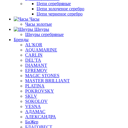
Цепи серебряные
Цепи золоченое серебро
Цепи черненое серебро
Часы
Часы золотые
Шнуры
Шнуры серебряные
Бренды
AL'KOR
AQUAMARINE
CARLIN
DEL'TA
DIAMANT
EFREMOV
MAGIC STONES
MASTER BRILLIANT
PLATINA
POKROVSKY
SKLV
SOKOLOV
VESNA
АДАМАС
АЛЕКСАНДРА
БиЖер
БЛАГОВЕСТ