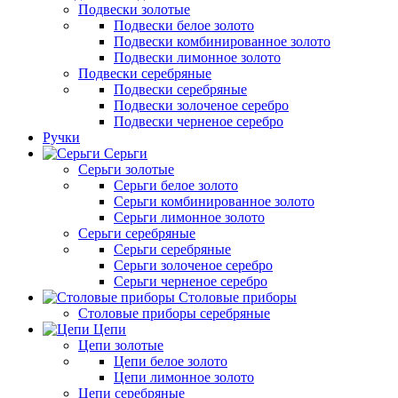
Подвески золотые
Подвески белое золото
Подвески комбинированное золото
Подвески лимонное золото
Подвески серебряные
Подвески серебряные
Подвески золоченое серебро
Подвески черненое серебро
Ручки
Серьги
Серьги золотые
Серьги белое золото
Серьги комбинированное золото
Серьги лимонное золото
Серьги серебряные
Серьги серебряные
Серьги золоченое серебро
Серьги черненое серебро
Столовые приборы
Столовые приборы серебряные
Цепи
Цепи золотые
Цепи белое золото
Цепи лимонное золото
Цепи серебряные