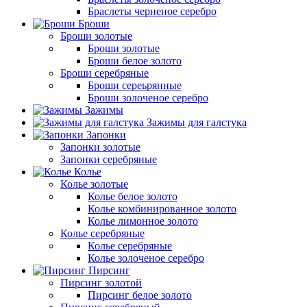
Браслеты черненое серебро
Броши
Броши золотые
Броши золотые
Броши белое золото
Броши серебряные
Броши сереьрянные
Броши золоченое серебро
Зажимы
Зажимы для галстука
Запонки
Запонки золотые
Запонки серебряные
Колье
Колье золотые
Колье белое золото
Колье комбинированное золото
Колье лимонное золото
Колье серебряные
Колье серебряные
Колье золоченое серебро
Пирсинг
Пирсинг золотой
Пирсинг белое золото