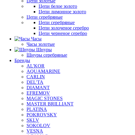
Цепи золотые
Цепи белое золото
Цепи лимонное золото
Цепи серебряные
Цепи серебряные
Цепи золоченое серебро
Цепи черненое серебро
Часы
Часы золотые
Шнуры
Шнуры серебряные
Бренды
AL'KOR
AQUAMARINE
CARLIN
DEL'TA
DIAMANT
EFREMOV
MAGIC STONES
MASTER BRILLIANT
PLATINA
POKROVSKY
SKLV
SOKOLOV
VESNA