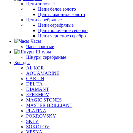
Цепи золотые
Цепи белое золото
Цепи лимонное золото
Цепи серебряные
Цепи серебряные
Цепи золоченое серебро
Цепи черненое серебро
Часы
Часы золотые
Шнуры
Шнуры серебряные
Бренды
AL'KOR
AQUAMARINE
CARLIN
DEL'TA
DIAMANT
EFREMOV
MAGIC STONES
MASTER BRILLIANT
PLATINA
POKROVSKY
SKLV
SOKOLOV
VESNA