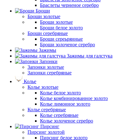
Браслеты черненое серебро
Броши
Броши золотые
Броши золотые
Броши белое золото
Броши серебряные
Броши сереьрянные
Броши золоченое серебро
Зажимы
Зажимы для галстука
Запонки
Запонки золотые
Запонки серебряные
Колье
Колье золотые
Колье белое золото
Колье комбинированное золото
Колье лимонное золото
Колье серебряные
Колье серебряные
Колье золоченое серебро
Пирсинг
Пирсинг золотой
Пирсинг белое золото