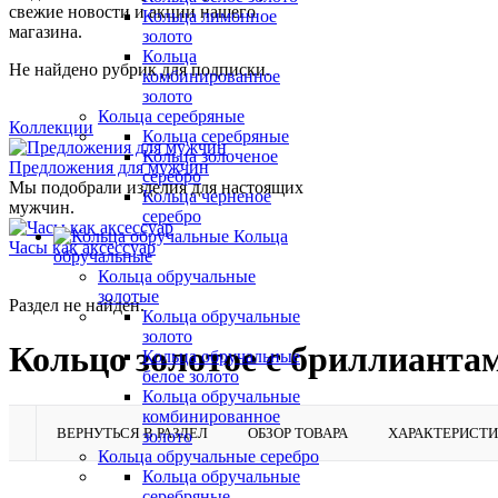
свежие новости и акции нашего
Кольца лимонное
магазина.
золото
Кольца
Не найдено рубрик для подписки.
комбинированное
золото
Кольца серебряные
Коллекции
Кольца серебряные
Кольца золоченое
Предложения для мужчин
серебро
Мы подобрали изделия для настоящих
Кольца черненое
мужчин.
серебро
Кольца
Часы как аксессуар
обручальные
Кольца обручальные
золотые
Раздел не найден.
Кольца обручальные
золото
Кольцо золотое с бриллианта
Кольца обручальные
белое золото
Кольца обручальные
комбинированное
ВЕРНУТЬСЯ В РАЗДЕЛ
ОБЗОР ТОВАРА
ХАРАКТЕРИСТ
золото
Кольца обручальные серебро
Кольца обручальные
серебряные