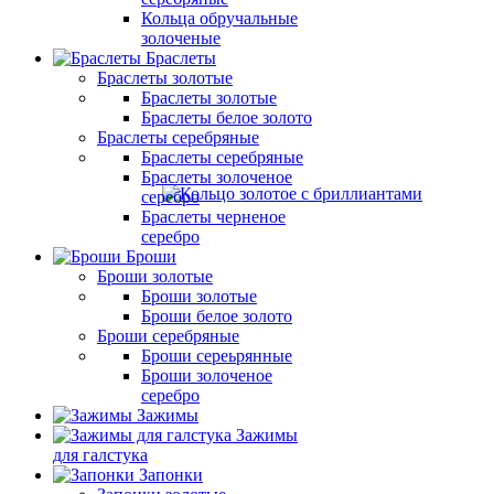
Кольца обручальные
золоченые
Браслеты
Браслеты золотые
Браслеты золотые
Браслеты белое золото
Браслеты серебряные
Браслеты cеребряные
Браслеты золоченое
серебро
Браслеты черненое
серебро
Броши
Броши золотые
Броши золотые
Броши белое золото
Броши серебряные
Броши сереьрянные
Броши золоченое
серебро
Зажимы
Зажимы
для галстука
Запонки