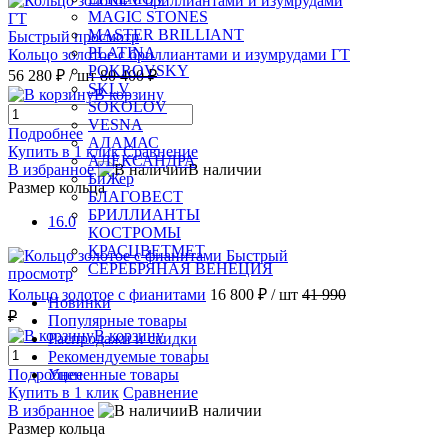
MAGIC STONES
MASTER BRILLIANT
Быстрый просмотр
PLATINA
Кольцо золотое с бриллиантами и изумрудами ГТ
POKROVSKY
56 280 ₽
/ шт
80 400 ₽
SKLV
В корзину
SOKOLOV
VESNA
Подробнее
АДАМАС
Купить в 1 клик
Сравнение
АЛЕКСАНДРА
В избранное
В наличии
БиЖер
Размер кольца
БЛАГОВЕСТ
БРИЛЛИАНТЫ
16.0
КОСТРОМЫ
КРАСЦВЕТМЕТ
Быстрый
СЕРЕБРЯНАЯ ВЕНЕЦИЯ
просмотр
Кольцо золотое с фианитами
16 800 ₽
/ шт
41 990
Новинки
₽
Популярные товары
В корзину
Распродажи и скидки
Рекомендуемые товары
Подробнее
Уцененные товары
Купить в 1 клик
Сравнение
В избранное
В наличии
Размер кольца