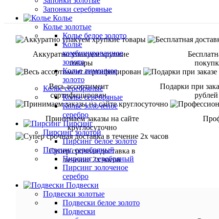
Запонки золотые
Запонки серебряные
Колье
Колье золотые
Колье белое золото
Колье
комбинированное
Аккуратно упакуем хрупкие
Бесплатн
золото
товары
покупке
Колье лимонное
золото
Весь ассортимент
Подарки при зака
Колье серебряные
сертифицирован
рублей
Колье серебряные
Колье золоченое
серебро
Принимаем заказы на сайте
Проф
Пирсинг
круглосуточно
Пирсинг золотой
Пирсинг белое золото
Пирсинг серебряный
Супер срочная доставка в
Пирсинг серебряный
течение 2х часов
Пирсинг золоченое
серебро
Подвески
Подвески золотые
Подвески белое золото
Подвески