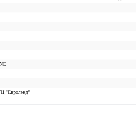
NE
ТЦ "Евролэнд"