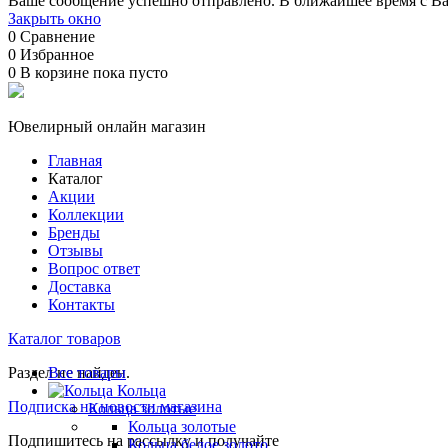
Ваше сообщение успешно отправлено. В ближайшее время с Ва
Закрыть окно
0
Сравнение
0
Избранное
0
В корзине
пока пусто
Ювелирный онлайн магазин
Главная
Каталог
Акции
Коллекции
Бренды
Отзывы
Вопрос ответ
Доставка
Контакты
Каталог товаров
Раздел не найден.
Все товары
Кольца
Подписка на новости магазина
Кольца золотые
Кольца золотые
Подпишитесь на рассылку и получайте
Кольца белое золото