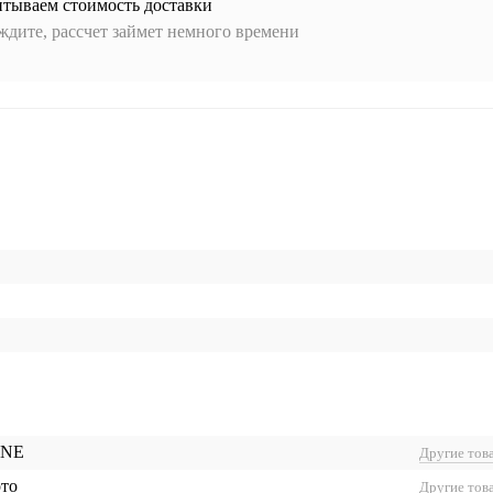
итываем стоимость доставки
дите, рассчет займет немного времени
NE
Другие тов
ото
Другие тов