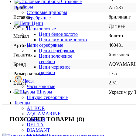
Столовые
приборы
Au 585
Проба
Столовые приборы
бриллиант
Вставка
серебряные
Цепи
Для неё
Для кого
Цепи золотые
Цепи белое золото
Золото
Металл
Цепи лимонное золото
460481
Цепи серебряные
Артикул
Цепи серебряные
6 месяцев
Гарантия
Цепи золоченое
серебро
AQVAMARI
Бренд
Цепи черненое
серебро
17.5
Размер кольца
Часы
2.51
Вес(г)
Часы золотые
Шнуры
Украсим ру 
Склад
Шнуры серебряные
Бренды
AL'KOR
AQUAMARINE
ПОХОЖИЕ ТОВАРЫ (8)
CARLIN
DEL'TA
DIAMANT
EFREMOV