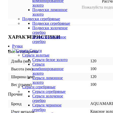
комбинированное
Рассч
золото
Пожалуйста подож
Подвески лимонное
золото
Подвески серебряные
Подвески серебряные
Подвески золоченое
серебро
ХАРАКТЕРИСТИКИ
Подвески черненое
серебро
Ручки
Серьги
Вес и габариты
Серьги золотые
Серьги белое золото
120
Длина (мм)
Серьги
100
комбинированное
Высота (мм)
золото
120
Ширина (мм)
Серьги лимонное
золото
100
Вес (грамм)
Серьги серебряные
Серьги серебряные
Прочие
Серьги золоченое
серебро
AQUAMARI
Бренд
Серьги черненое
серебро
Красное зол
Цвет металла