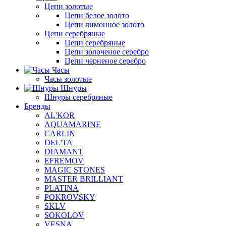
Цепи золотые
Цепи белое золото
Цепи лимонное золото
Цепи серебряные
Цепи серебряные
Цепи золоченое серебро
Цепи черненое серебро
Часы
Часы золотые
Шнуры
Шнуры серебряные
Бренды
AL'KOR
AQUAMARINE
CARLIN
DEL'TA
DIAMANT
EFREMOV
MAGIC STONES
MASTER BRILLIANT
PLATINA
POKROVSKY
SKLV
SOKOLOV
VESNA