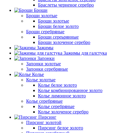
Браслеты черненое серебро
Броши
Броши золотые
Броши золотые
Броши белое золото
Броши серебряные
Броши сереьрянные
Броши золоченое серебро
Зажимы
Зажимы для галстука
Запонки
Запонки золотые
Запонки серебряные
Колье
Колье золотые
Колье белое золото
Колье комбинированное золото
Колье лимонное золото
Колье серебряные
Колье серебряные
Колье золоченое серебро
Пирсинг
Пирсинг золотой
Пирсинг белое золото