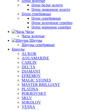
Цепи золотые
Цепи белое золото
Цепи лимонное золото
Цепи серебряные
Цепи серебряные
Цепи золоченое серебро
Цепи черненое серебро
Часы
Часы золотые
Шнуры
Шнуры серебряные
Бренды
AL'KOR
AQUAMARINE
CARLIN
DEL'TA
DIAMANT
EFREMOV
MAGIC STONES
MASTER BRILLIANT
PLATINA
POKROVSKY
SKLV
SOKOLOV
VESNA