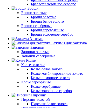
Браслеты черненое серебро
Броши
Броши золотые
Броши золотые
Броши белое золото
Броши серебряные
Броши сереьрянные
Броши золоченое серебро
Зажимы
Зажимы для галстука
Запонки
Запонки золотые
Запонки серебряные
Колье
Колье золотые
Колье белое золото
Колье комбинированное золото
Колье лимонное золото
Колье серебряные
Колье серебряные
Колье золоченое серебро
Пирсинг
Пирсинг золотой
Пирсинг белое золото