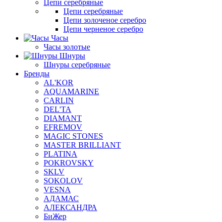
Цепи серебряные
Цепи серебряные
Цепи золоченое серебро
Цепи черненое серебро
Часы
Часы золотые
Шнуры
Шнуры серебряные
Бренды
AL'KOR
AQUAMARINE
CARLIN
DEL'TA
DIAMANT
EFREMOV
MAGIC STONES
MASTER BRILLIANT
PLATINA
POKROVSKY
SKLV
SOKOLOV
VESNA
АДАМАС
АЛЕКСАНДРА
БиЖер