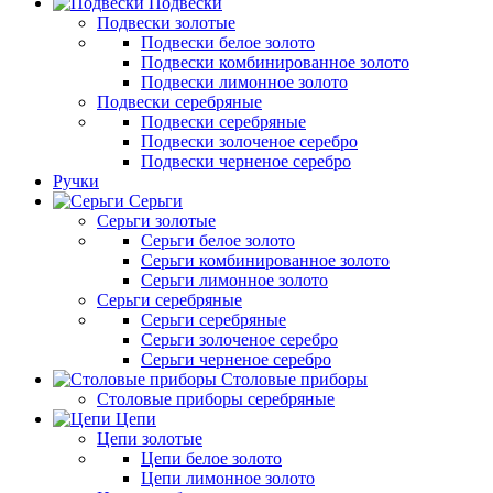
Подвески
Подвески золотые
Подвески белое золото
Подвески комбинированное золото
Подвески лимонное золото
Подвески серебряные
Подвески серебряные
Подвески золоченое серебро
Подвески черненое серебро
Ручки
Серьги
Серьги золотые
Серьги белое золото
Серьги комбинированное золото
Серьги лимонное золото
Серьги серебряные
Серьги серебряные
Серьги золоченое серебро
Серьги черненое серебро
Столовые приборы
Столовые приборы серебряные
Цепи
Цепи золотые
Цепи белое золото
Цепи лимонное золото